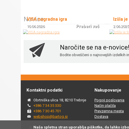
Novice
VISA nagradna igra
Izšla je
Preberi več
10.06.2026
2.06.2025
Naročite se na e-novice
Bodite obveščeni o najnovejših izdelkih 
Kontaktni podatki
Nakupovanje
Obrtniška ulica 18, 8210 Trebnje
Pogoji poslovanja
+386 7 34 35 330
Način plačila
+386 7 30 45 701
Prevzemna mesta
webshop@bartog.si
Dostava
Naša spletna stran uporablja piškotke, da lahko izb
© 2015 - 2025 Spletna trgovina Bartog, v spletni trgovini ww