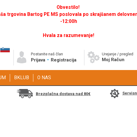
Obvestilo!
a trgovina Bartog PE MS poslovala po skrajšanem delovnem 
-12:00h
Hvala za razumevanje!
Postanite naš član
Urejanje / pregled
Moj Račun
Prijava
Registracija
GUM
BKLUB
O NAS
Servis
Brezplačna dostava nad 80€