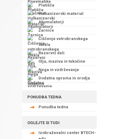
Platišča
Vulkanizerski material
Akumulatorji
Žarnice
Čiščenje vetrobranskega
stekla
Rezervni deli
Olja, maziva in tekočine
Nega in vzdrževanje
Dodatna oprema in orodja
PONUDBA TEDNA
Ponudba tedna
OGLEJTE SI TUDI
Izobraževalni center BTECH-
edu