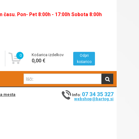
času. Pon- Pet 8:00h - 17:00h Sobota 8:00h
Košarica izdelkov
0
Odpri
0,00 €
košarico
07 34 35 327
na mesta
Info:
webshop@bartog.si