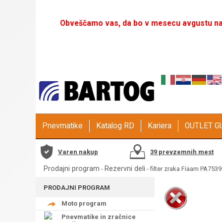
Obveščamo vas, da bo v mesecu avgustu naš
Pnevmatike
Katalog RD
Kariera
OUTLET 
Varen nakup
39 prevzemnih mest
Prodajni program
Rezervni deli
-
- filter zraka Fiaam PA7539
PRODAJNI PROGRAM
Moto program
Pnevmatike in zračnice