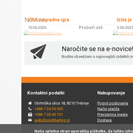
Novice
VISA nagradna igra
Izšla je
Preberi več
10.06.2026
2.06.2025
Naročite se na e-novice
Bodite obveščeni o najnovejših izdelkih 
Kontaktni podatki
Nakupovanje
Obrtniška ulica 18, 8210 Trebnje
Pogoji poslovanja
+386 7 34 35 330
Način plačila
+386 7 30 45 701
Prevzemna mesta
webshop@bartog.si
Dostava
Naša spletna stran uporablja piškotke, da lahko izb
© 2015 - 2025 Spletna trgovina Bartog, v spletni trgovini ww