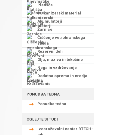
Platišča
Vulkanizerski material
Akumulatorji
Žarnice
Čiščenje vetrobranskega
stekla
Rezervni deli
Olja, maziva in tekočine
Nega in vzdrževanje
Dodatna oprema in orodja
PONUDBA TEDNA
Ponudba tedna
OGLEJTE SI TUDI
Izobraževalni center BTECH-
edu