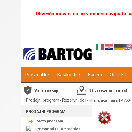
Obveščamo vas, da bo v mesecu avgustu naš
Pnevmatike
Katalog RD
Kariera
OUTLET 
Varen nakup
39 prevzemnih mest
Prodajni program
Rezervni deli
-
- filter zraka Fiaam PA7504
PRODAJNI PROGRAM
Moto program
Pnevmatike in zračnice