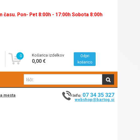
času. Pon- Pet 8:00h - 17:00h Sobota 8:00h
Košarica izdelkov
0
Odpri
0,00 €
košarico
07 34 35 327
na mesta
Info:
webshop@bartog.si