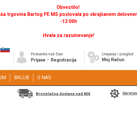
Obvestilo!
a trgovina Bartog PE MS poslovala po skrajšanem delovnem 
-12:00h
Hvala za razumevanje!
Postanite naš član
Urejanje / pregled
Moj Račun
Prijava
Registracija
GUM
BKLUB
O NAS
Servis
Brezplačna dostava nad 80€