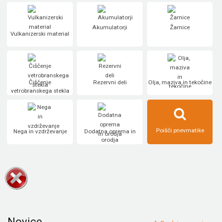
Akumulatorji
Žarnice
Vulkanizerski material
Čiščenje
Rezervni deli
Olja, maziva in tekočine
vetrobranskega stekla
Poišči pnevmatike
Nega in vzdrževanje
Dodatna oprema in
orodja
Novice