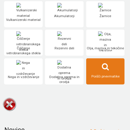
Akumulatorji
Žarnice
Vulkanizerski material
Čiščenje
Rezervni deli
Olja, maziva in tekočine
vetrobranskega stekla
Poišči pnevmatike
Nega in vzdrževanje
Dodatna oprema in
orodja
Novice