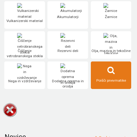
Akumulatorji
Žarnice
Vulkanizerski material
Čiščenje
Rezervni deli
Olja, maziva in tekočine
vetrobranskega stekla
Poišči pnevmatike
Nega in vzdrževanje
Dodatna oprema in
orodja
Novice