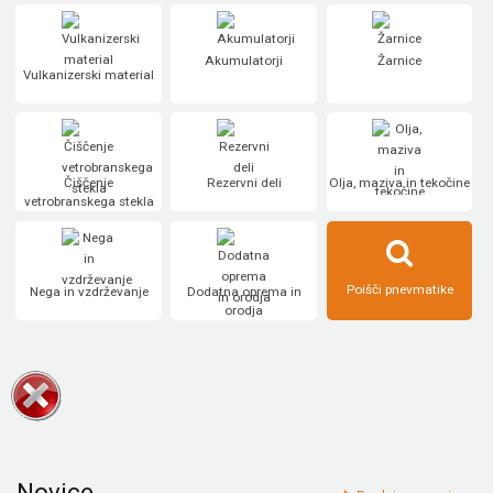
Akumulatorji
Žarnice
Vulkanizerski material
Čiščenje
Rezervni deli
Olja, maziva in tekočine
vetrobranskega stekla
Poišči pnevmatike
Nega in vzdrževanje
Dodatna oprema in
orodja
Novice