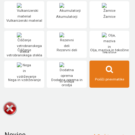
Akumulatorji
Žarnice
Vulkanizerski material
Čiščenje
Rezervni deli
Olja, maziva in tekočine
vetrobranskega stekla
Poišči pnevmatike
Nega in vzdrževanje
Dodatna oprema in
orodja
Novice