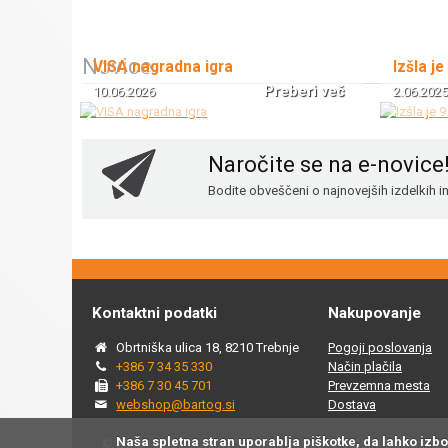
Novice
VISA nagradna igra
Izšla je
Preberi več
10.06.2026
2.06.2025
Naročite se na e-novice
Bodite obveščeni o najnovejših izdelkih 
Kontaktni podatki
Nakupovanje
Obrtniška ulica 18, 8210 Trebnje
Pogoji poslovanja
+386 7 34 35 330
Način plačila
+386 7 30 45 701
Prevzemna mesta
webshop@bartog.si
Dostava
Naša spletna stran uporablja piškotke, da lahko izb
© 2015 - 2025 Spletna trgovina Bartog, v spletni trgovini ww