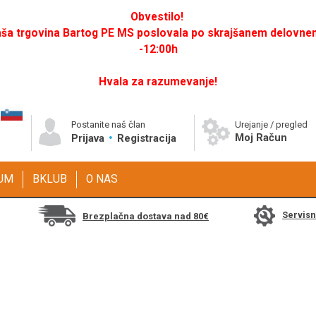
Obvestilo!
a trgovina Bartog PE MS poslovala po skrajšanem delovnem 
-12:00h
Hvala za razumevanje!
Postanite naš član
Urejanje / pregled
Moj Račun
Prijava
Registracija
GUM
BKLUB
O NAS
Servis
Brezplačna dostava nad 80€