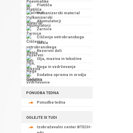
Platišča
Vulkanizerski material
Akumulatorji
Žarnice
Čiščenje vetrobranskega
stekla
Rezervni deli
Olja, maziva in tekočine
Nega in vzdrževanje
Dodatna oprema in orodja
PONUDBA TEDNA
Ponudba tedna
OGLEJTE SI TUDI
Izobraževalni center BTECH-
edu