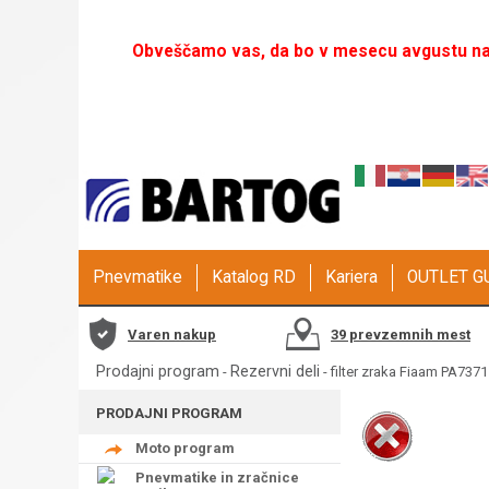
Obveščamo vas, da bo v mesecu avgustu naš
Pnevmatike
Katalog RD
Kariera
OUTLET 
Varen nakup
39 prevzemnih mest
Prodajni program
Rezervni deli
-
- filter zraka Fiaam PA7371
PRODAJNI PROGRAM
Moto program
Pnevmatike in zračnice