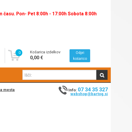
času. Pon- Pet 8:00h - 17:00h Sobota 8:00h
Košarica izdelkov
0
Odpri
0,00 €
košarico
07 34 35 327
na mesta
Info:
webshop@bartog.si