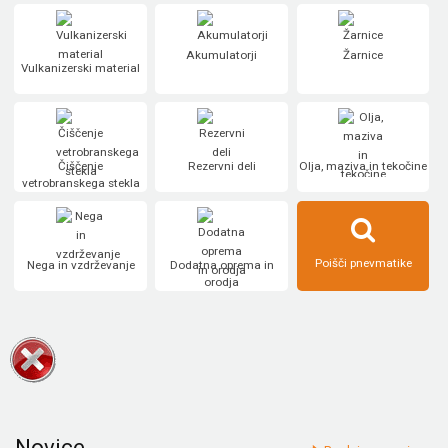
Akumulatorji
Žarnice
Vulkanizerski material
Čiščenje
Rezervni deli
Olja, maziva in tekočine
vetrobranskega stekla
Poišči pnevmatike
Nega in vzdrževanje
Dodatna oprema in
orodja
Novice