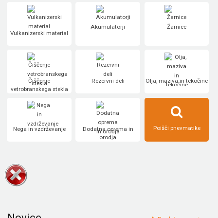
Akumulatorji
Žarnice
Vulkanizerski material
Čiščenje
Rezervni deli
Olja, maziva in tekočine
vetrobranskega stekla
Poišči pnevmatike
Nega in vzdrževanje
Dodatna oprema in
orodja
Novice