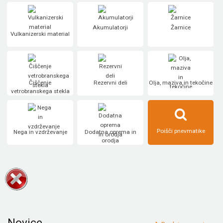
Akumulatorji
Žarnice
Vulkanizerski material
Čiščenje
Rezervni deli
Olja, maziva in tekočine
vetrobranskega stekla
Poišči pnevmatike
Nega in vzdrževanje
Dodatna oprema in
orodja
Novice