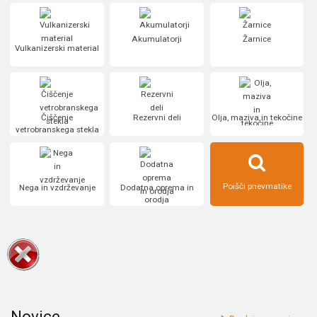
Akumulatorji
Žarnice
Vulkanizerski material
Čiščenje
Rezervni deli
Olja, maziva in tekočine
vetrobranskega stekla
Poišči pnevmatike
Nega in vzdrževanje
Dodatna oprema in
orodja
Novice