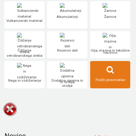
Akumulatorji
Žarnice
Vulkanizerski material
Čiščenje
Rezervni deli
Olja, maziva in tekočine
vetrobranskega stekla
Poišči pnevmatike
Nega in vzdrževanje
Dodatna oprema in
orodja
Novice