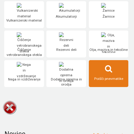
Akumulatorji
Žarnice
Vulkanizerski material
Čiščenje
Rezervni deli
Olja, maziva in tekočine
vetrobranskega stekla
Poišči pnevmatike
Nega in vzdrževanje
Dodatna oprema in
orodja
Novice