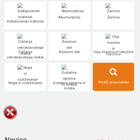
Akumulatorji
Žarnice
Vulkanizerski material
Čiščenje
Rezervni deli
Olja, maziva in tekočine
vetrobranskega stekla
Poišči pnevmatike
Nega in vzdrževanje
Dodatna oprema in
orodja
Novice