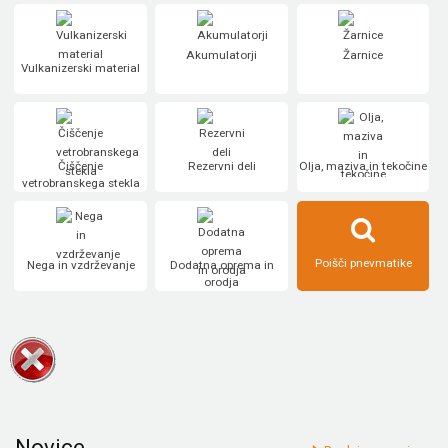
Akumulatorji
Žarnice
Vulkanizerski material
Čiščenje
Rezervni deli
Olja, maziva in tekočine
vetrobranskega stekla
Poišči pnevmatike
Nega in vzdrževanje
Dodatna oprema in
orodja
Novice