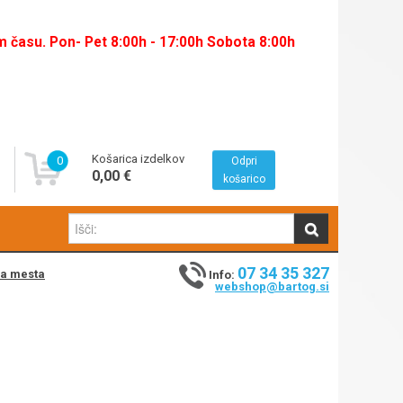
času. Pon- Pet 8:00h - 17:00h Sobota 8:00h
Košarica izdelkov
0
Odpri
0,00 €
košarico
07 34 35 327
na mesta
Info:
webshop@bartog.si