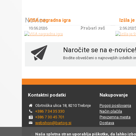
Novice
VISA nagradna igra
Izšla je
Preberi več
10.06.2026
2.06.2025
Naročite se na e-novice
Bodite obveščeni o najnovejših izdelkih 
Kontaktni podatki
Nakupovanje
Obrtniška ulica 18, 8210 Trebnje
Pogoji poslovanja
+386 7 34 35 330
Način plačila
+386 7 30 45 701
Prevzemna mesta
webshop@bartog.si
Dostava
Naša spletna stran uporablja piškotke, da lahko izb
© 2015 - 2025 Spletna trgovina Bartog, v spletni trgovini ww