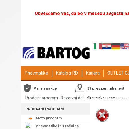
Obveščamo vas, da bo v mesecu avgustu naš
Pnevmatike
Katalog RD
Kariera
OUTLET 
Varen nakup
39 prevzemnih mest
Prodajni program
Rezervni deli
-
- filter zraka Fiaam FL9006
PRODAJNI PROGRAM
Moto program
Pnevmatike in zračnice