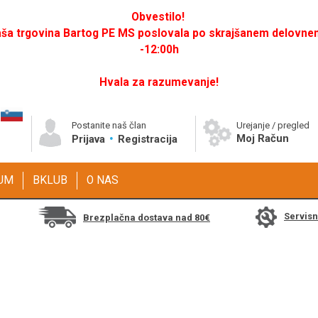
Obvestilo!
a trgovina Bartog PE MS poslovala po skrajšanem delovnem 
-12:00h
Hvala za razumevanje!
Postanite naš član
Urejanje / pregled
Moj Račun
Prijava
Registracija
GUM
BKLUB
O NAS
Servis
Brezplačna dostava nad 80€