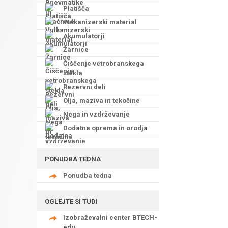
Platišča
Vulkanizerski material
Akumulatorji
Žarnice
Čiščenje vetrobranskega
stekla
Rezervni deli
Olja, maziva in tekočine
Nega in vzdrževanje
Dodatna oprema in orodja
PONUDBA TEDNA
Ponudba tedna
OGLEJTE SI TUDI
Izobraževalni center BTECH-
edu