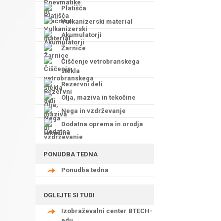
Platišča
Vulkanizerski material
Akumulatorji
Žarnice
Čiščenje vetrobranskega
stekla
Rezervni deli
Olja, maziva in tekočine
Nega in vzdrževanje
Dodatna oprema in orodja
PONUDBA TEDNA
Ponudba tedna
OGLEJTE SI TUDI
Izobraževalni center BTECH-
edu