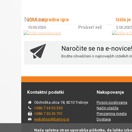
Novice
VISA nagradna igra
Izšla je
Preberi več
10.06.2026
2.06.2025
Naročite se na e-novice
Bodite obveščeni o najnovejših izdelkih 
Kontaktni podatki
Nakupovanje
Obrtniška ulica 18, 8210 Trebnje
Pogoji poslovanja
+386 7 34 35 330
Način plačila
+386 7 30 45 701
Prevzemna mesta
webshop@bartog.si
Dostava
Naša spletna stran uporablja piškotke, da lahko izb
© 2015 - 2025 Spletna trgovina Bartog, v spletni trgovini ww