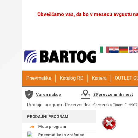
Obveščamo vas, da bo v mesecu avgustu naš
Pnevmatike
Katalog RD
Kariera
OUTLET 
Varen nakup
39 prevzemnih mest
Prodajni program
Rezervni deli
-
- filter zraka Fiaam FL6907
PRODAJNI PROGRAM
Moto program
Pnevmatike in zračnice