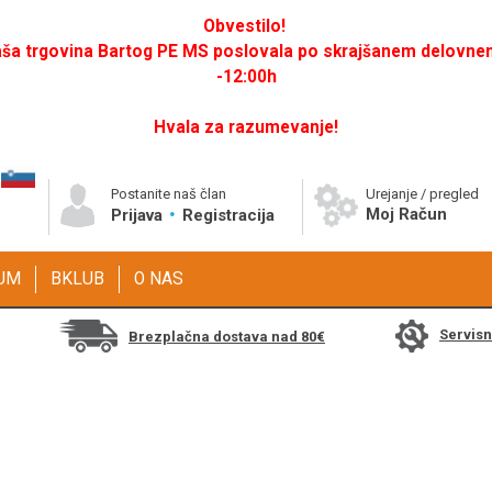
Obvestilo!
a trgovina Bartog PE MS poslovala po skrajšanem delovnem 
-12:00h
Hvala za razumevanje!
Postanite naš član
Urejanje / pregled
Moj Račun
Prijava
Registracija
GUM
BKLUB
O NAS
Servis
Brezplačna dostava nad 80€