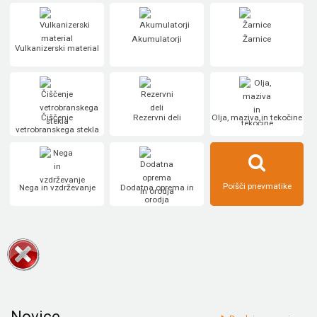
Akumulatorji
Žarnice
Vulkanizerski material
Čiščenje
Rezervni deli
Olja, maziva in tekočine
vetrobranskega stekla
Poišči pnevmatike
Nega in vzdrževanje
Dodatna oprema in
orodja
Novice