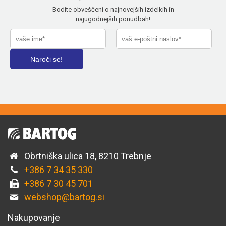
Bodite obveščeni o najnovejših izdelkih in
najugodnejših ponudbah!
Obrtniška ulica 18, 8210 Trebnje
+386 7 34 35 330
+386 7 30 45 701
webshop@bartog.si
Nakupovanje