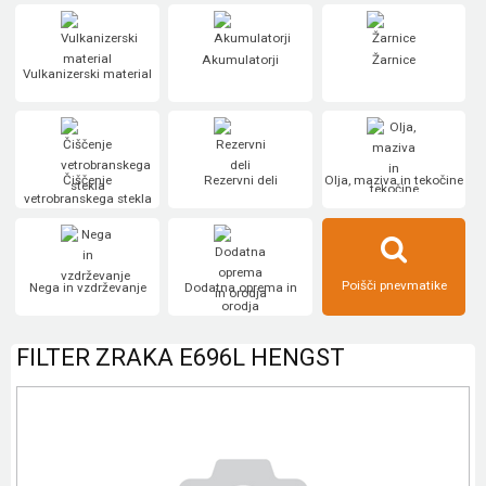
Akumulatorji
Žarnice
Vulkanizerski material
Čiščenje
Rezervni deli
Olja, maziva in tekočine
vetrobranskega stekla
Poišči pnevmatike
Nega in vzdrževanje
Dodatna oprema in
orodja
FILTER ZRAKA E696L HENGST