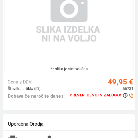
** slika je simbolična
49,95 €
Cena z DDV:
Številka artikla (ID):
66731
PREVERI CENO IN ZALOGO!
Dobava če naročite danes:
Uporabna Orodja