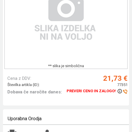
** slika je simbolična
21,73 €
Cena z DDV:
Številka artikla (ID):
77351
PREVERI CENO IN ZALOGO!
Dobava če naročite danes:
Uporabna Orodja