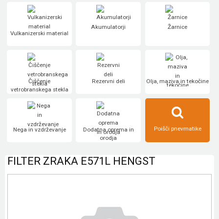
Akumulatorji
Žarnice
Vulkanizerski material
Čiščenje
Rezervni deli
Olja, maziva in tekočine
vetrobranskega stekla
Poišči pnevmatike
Nega in vzdrževanje
Dodatna oprema in
orodja
FILTER ZRAKA E571L HENGST