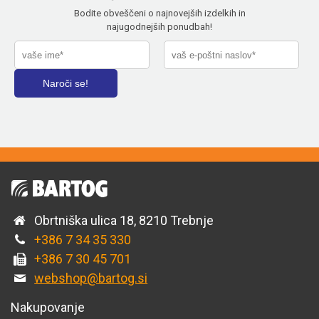
Bodite obveščeni o najnovejših izdelkih in
najugodnejših ponudbah!
Obrtniška ulica 18, 8210 Trebnje
+386 7 34 35 330
+386 7 30 45 701
webshop@bartog.si
Nakupovanje