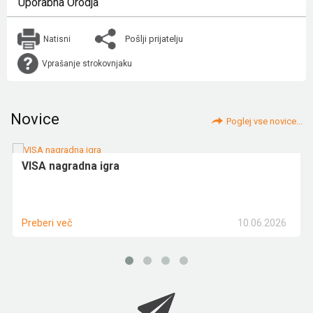
Uporabna Orodja
Pošlji prijatelju
Natisni
Vprašanje strokovnjaku
Novice
Poglej vse novice...
VISA nagradna igra
10.06.2026
Preberi več