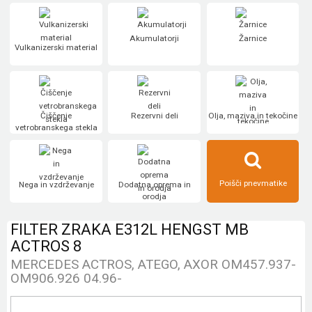
Akumulatorji
Žarnice
Vulkanizerski material
Čiščenje
Rezervni deli
Olja, maziva in tekočine
vetrobranskega stekla
Poišči pnevmatike
Nega in vzdrževanje
Dodatna oprema in
orodja
FILTER ZRAKA E312L HENGST MB
ACTROS 8
MERCEDES ACTROS, ATEGO, AXOR OM457.937-
OM906.926 04.96-