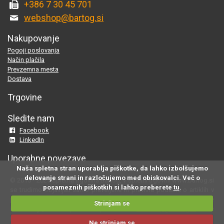
+386 7 30 45 701
webshop@bartog.si
Nakupovanje
Pogoji poslovanja
Način plačila
Prevzemna mesta
Dostava
Trgovine
Sledite nam
Facebook
LinkedIn
Uporabne povezave
Naša spletna stran uporablja piškotke, da lahko izbolšujemo
delovanje strani in razločujemo med obiskovalci. Več o
© 2015 - 2025 Spletna trgovina Bartog, v spletni trgovini www.bartog.si
posameznih piškotkih si lahko preberete
tu
.
se trudimo objavljati samo preverjene in pravilne podatke o artiklih v
ponudbi; če na naši strani odkrijete neresnične oziroma neustrezne
Strinjam se
informacije, nam to prosimo sporočite na
webshop@bartog.si
. Slike
izdelkov so simbolične. Cene že vsebujejo DDV.
Ne strinjam se