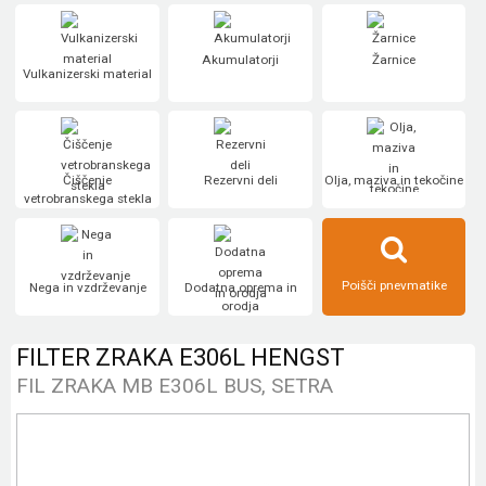
Akumulatorji
Žarnice
Vulkanizerski material
Čiščenje
Rezervni deli
Olja, maziva in tekočine
vetrobranskega stekla
Poišči pnevmatike
Nega in vzdrževanje
Dodatna oprema in
orodja
FILTER ZRAKA E306L HENGST
FIL ZRAKA MB E306L BUS, SETRA