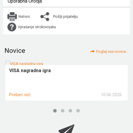
Uporabna Orodja
Pošlji prijatelju
Natisni
Vprašanje strokovnjaku
Novice
Poglej vse novice...
VISA nagradna igra
10.06.2026
Preberi več