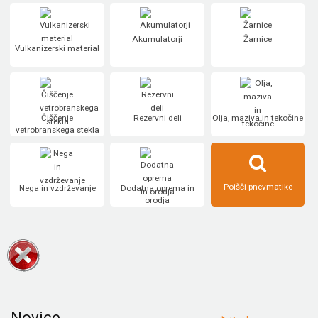
Akumulatorji
Žarnice
Vulkanizerski material
Čiščenje
Rezervni deli
Olja, maziva in tekočine
vetrobranskega stekla
Poišči pnevmatike
Nega in vzdrževanje
Dodatna oprema in
orodja
Novice