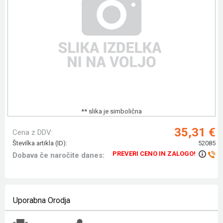
** slika je simbolična
35,31 €
Cena z DDV:
Številka artikla (ID):
52085
PREVERI CENO IN ZALOGO!
Dobava če naročite danes:
Uporabna Orodja