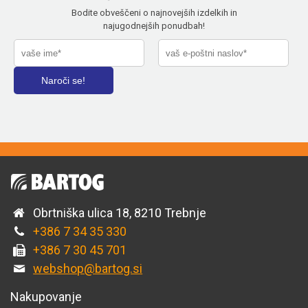
Bodite obveščeni o najnovejših izdelkih in
najugodnejših ponudbah!
Obrtniška ulica 18, 8210 Trebnje
+386 7 34 35 330
+386 7 30 45 701
webshop@bartog.si
Nakupovanje