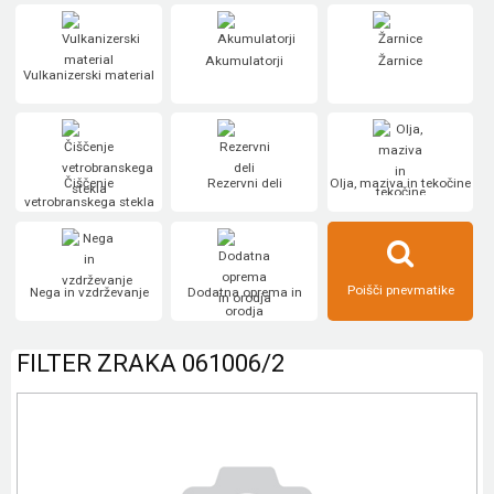
Akumulatorji
Žarnice
Vulkanizerski material
Čiščenje
Rezervni deli
Olja, maziva in tekočine
vetrobranskega stekla
Poišči pnevmatike
Nega in vzdrževanje
Dodatna oprema in
orodja
FILTER ZRAKA 061006/2