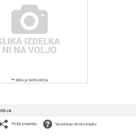
** slika je simbolična
RODJA
Pošlji prijatelju
Vprašanje strokovnjaku