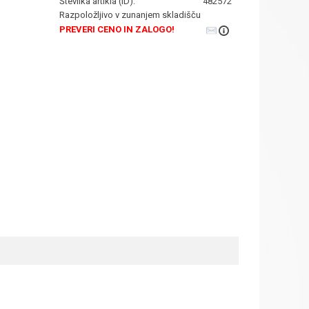
Številka artikla (ID):
482572
Razpoložljivo v zunanjem skladišču
PREVERI CENO IN ZALOGO!