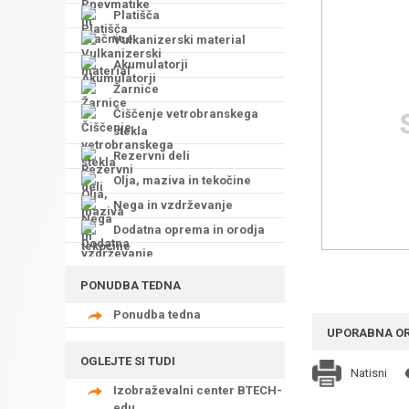
Platišča
Vulkanizerski material
Akumulatorji
Žarnice
Čiščenje vetrobranskega
stekla
Rezervni deli
Olja, maziva in tekočine
Nega in vzdrževanje
Dodatna oprema in orodja
PONUDBA TEDNA
Ponudba tedna
UPORABNA O
OGLEJTE SI TUDI
Natisni
Izobraževalni center BTECH-
edu