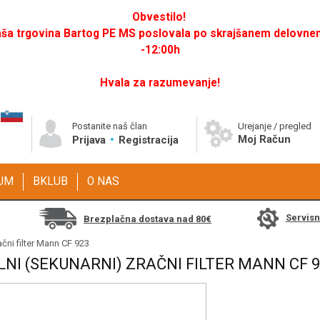
Obvestilo!
a trgovina Bartog PE MS poslovala po skrajšanem delovnem 
-12:00h
Hvala za razumevanje!
Postanite naš član
Urejanje / pregled
Moj Račun
Prijava
Registracija
GUM
BKLUB
O NAS
Servis
Brezplačna dostava nad 80€
ačni filter Mann CF 923
NI (SEKUNARNI) ZRAČNI FILTER MANN CF 