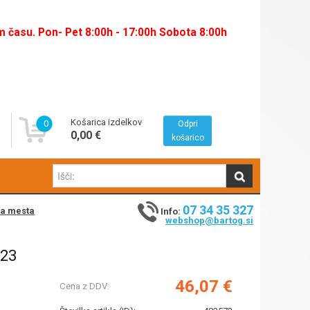
času. Pon- Pet 8:00h - 17:00h Sobota 8:00h
Košarica izdelkov
0
Odpri
0,00 €
košarico
07 34 35 327
na mesta
Info:
webshop@bartog.si
923
46,07 €
Cena z DDV: