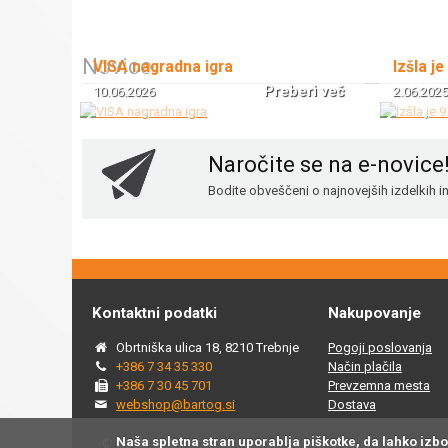
Novice
VISA nagradna igra
Izšla je
Preberi več
10.06.2026
2.06.2025
Naročite se na e-novice
Bodite obveščeni o najnovejših izdelkih 
Kontaktni podatki
Nakupovanje
Obrtniška ulica 18, 8210 Trebnje
Pogoji poslovanja
+386 7 34 35 330
Način plačila
+386 7 30 45 701
Prevzemna mesta
webshop@bartog.si
Dostava
Naša spletna stran uporablja piškotke, da lahko izb
© 2015 - 2025 Spletna trgovina Bartog, v spletni trgovini ww