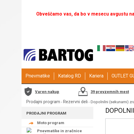
Obveščamo vas, da bo v mesecu avgustu naš
Pnevmatike
Katalog RD
Kariera
OUTLET 
Varen nakup
39 prevzemnih mest
Prodajni program
Rezervni deli
-
- Dopolnilni (sekunarni) zr
DOPOLNIL
PRODAJNI PROGRAM
Moto program
Pnevmatike in zračnice