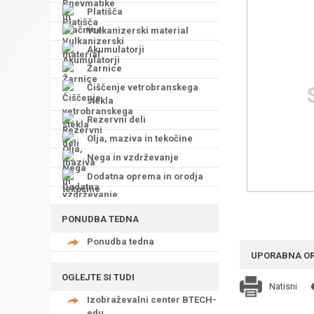
Platišča
Vulkanizerski material
Akumulatorji
Žarnice
Čiščenje vetrobranskega
stekla
Rezervni deli
Olja, maziva in tekočine
Nega in vzdrževanje
Dodatna oprema in orodja
PONUDBA TEDNA
Ponudba tedna
UPORABNA O
OGLEJTE SI TUDI
Natisni
Izobraževalni center BTECH-
edu