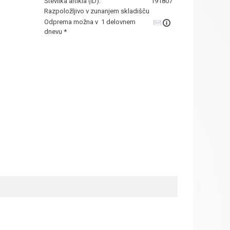
Številka artikla (ID):
191807
Razpoložljivo v zunanjem skladišču
Odprema možna v 1 delovnem
dnevu *