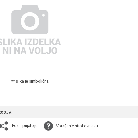
** slika je simbolična
RODJA
Pošlji prijatelju
Vprašanje strokovnjaku