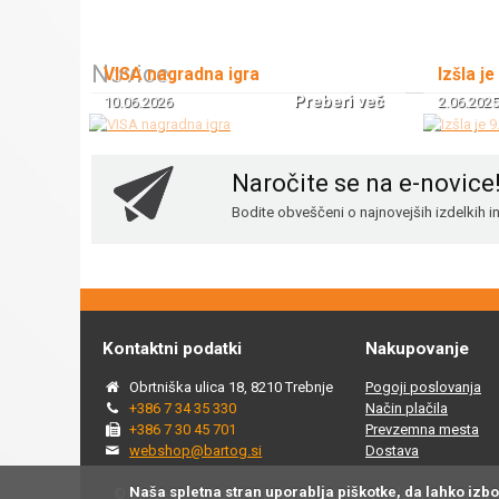
Novice
VISA nagradna igra
Izšla je
Preberi več
10.06.2026
2.06.2025
Naročite se na e-novice
Bodite obveščeni o najnovejših izdelkih 
Kontaktni podatki
Nakupovanje
Obrtniška ulica 18, 8210 Trebnje
Pogoji poslovanja
+386 7 34 35 330
Način plačila
+386 7 30 45 701
Prevzemna mesta
webshop@bartog.si
Dostava
Naša spletna stran uporablja piškotke, da lahko izb
© 2015 - 2025 Spletna trgovina Bartog, v spletni trgovini ww