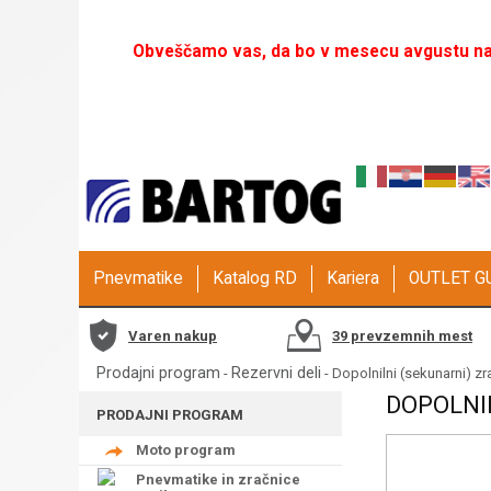
Obveščamo vas, da bo v mesecu avgustu naš
Pnevmatike
Katalog RD
Kariera
OUTLET 
Varen nakup
39 prevzemnih mest
Prodajni program
Rezervni deli
-
- Dopolnilni (sekunarni) zr
DOPOLNIL
PRODAJNI PROGRAM
Moto program
Pnevmatike in zračnice