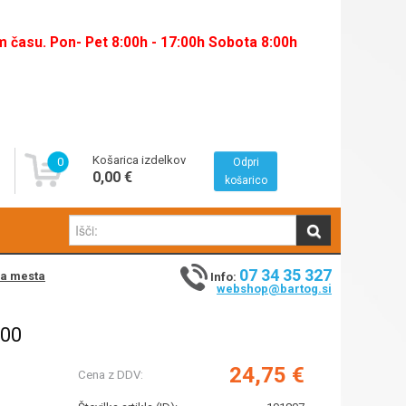
času. Pon- Pet 8:00h - 17:00h Sobota 8:00h
Košarica izdelkov
0
Odpri
0,00 €
košarico
07 34 35 327
na mesta
Info:
webshop@bartog.si
400
24,75 €
Cena z DDV: