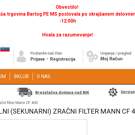
Obvestilo!
a trgovina Bartog PE MS poslovala po skrajšanem delovnem 
-12:00h
Hvala za razumevanje!
Postanite naš član
Urejanje / pregled
Moj Račun
Prijava
Registracija
GUM
BKLUB
O NAS
Servis
Brezplačna dostava nad 80€
ačni filter Mann CF 400
NI (SEKUNARNI) ZRAČNI FILTER MANN CF 