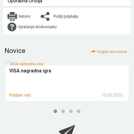
Uporabna Orodja
Pošlji prijatelju
Natisni
Vprašanje strokovnjaku
Novice
Poglej vse novice...
VISA nagradna igra
10.06.2026
Preberi več