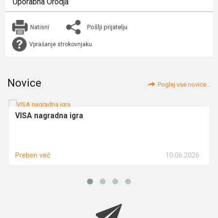
Uporabna Orodja
Pošlji prijatelju
Natisni
Vprašanje strokovnjaku
Novice
Poglej vse novice...
VISA nagradna igra
10.06.2026
Preberi več