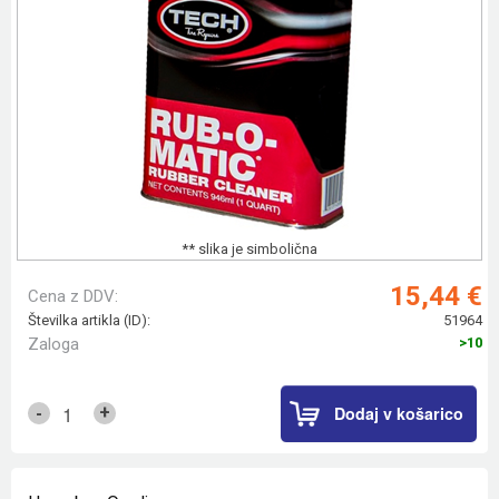
** slika je simbolična
15,44 €
Cena z DDV:
Številka artikla (ID):
51964
Zaloga
>10
Dodaj v košarico
+
-