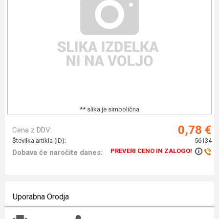
** slika je simbolična
0,78 €
Cena z DDV:
Številka artikla (ID):
56134
PREVERI CENO IN ZALOGO!
Dobava če naročite danes:
Uporabna Orodja