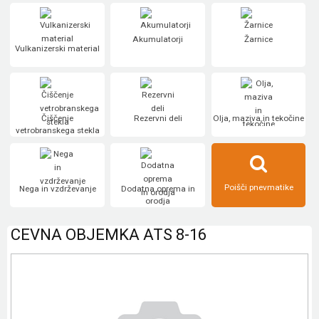
Akumulatorji
Žarnice
Vulkanizerski material
Čiščenje
Rezervni deli
Olja, maziva in tekočine
vetrobranskega stekla
Poišči pnevmatike
Nega in vzdrževanje
Dodatna oprema in
orodja
CEVNA OBJEMKA ATS 8-16