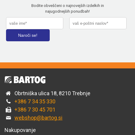
Bodite obveščeni o najnovejših izdelkih in
najugodnejših ponudbah!
Obrtniška ulica 18, 8210 Trebnje
+386 7 34 35 330
+386 7 30 45 701
webshop@bartog.si
Nakupovanje