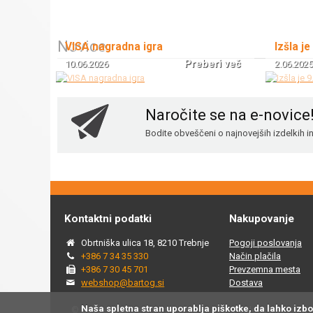
Novice
VISA nagradna igra
Izšla je
Preberi več
10.06.2026
2.06.2025
Naročite se na e-novice
Bodite obveščeni o najnovejših izdelkih 
Kontaktni podatki
Nakupovanje
Obrtniška ulica 18, 8210 Trebnje
Pogoji poslovanja
+386 7 34 35 330
Način plačila
+386 7 30 45 701
Prevzemna mesta
webshop@bartog.si
Dostava
Naša spletna stran uporablja piškotke, da lahko izb
© 2015 - 2025 Spletna trgovina Bartog, v spletni trgovini ww