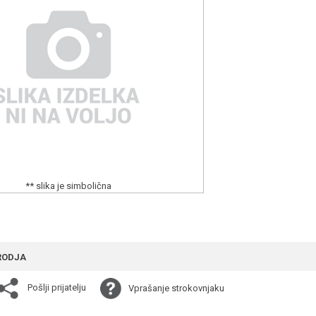
** slika je simbolična
RODJA
Pošlji prijatelju
Vprašanje strokovnjaku