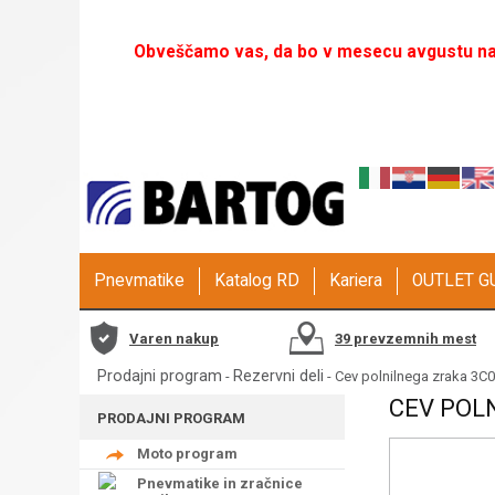
Obveščamo vas, da bo v mesecu avgustu naš
Pnevmatike
Katalog RD
Kariera
OUTLET 
Varen nakup
39 prevzemnih mest
Prodajni program
Rezervni deli
-
- Cev polnilnega zraka 3
CEV POLN
PRODAJNI PROGRAM
Moto program
Pnevmatike in zračnice