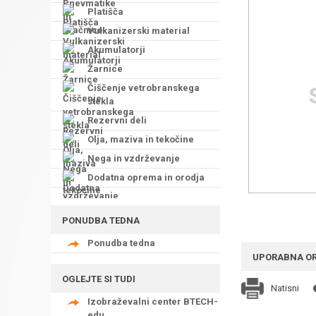
Platišča
Vulkanizerski material
Akumulatorji
Žarnice
Čiščenje vetrobranskega
stekla
Rezervni deli
Olja, maziva in tekočine
Nega in vzdrževanje
Dodatna oprema in orodja
PONUDBA TEDNA
Ponudba tedna
UPORABNA O
OGLEJTE SI TUDI
Natisni
Izobraževalni center BTECH-
edu