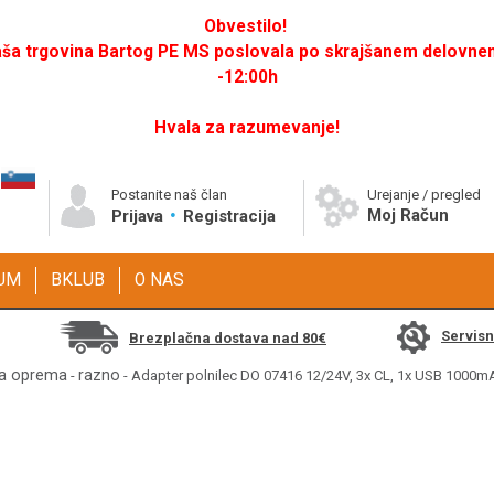
Obvestilo!
a trgovina Bartog PE MS poslovala po skrajšanem delovnem 
-12:00h
Hvala za razumevanje!
Postanite naš član
Urejanje / pregled
Moj Račun
Prijava
Registracija
GUM
BKLUB
O NAS
Servis
Brezplačna dostava nad 80€
na oprema
razno
-
- Adapter polnilec DO 07416 12/24V, 3x CL, 1x USB 1000m