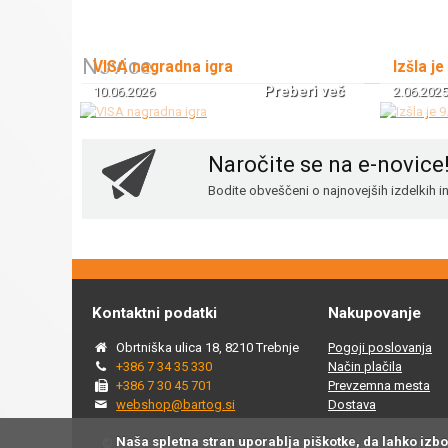
Novice
VISA nagradna igra
Izšla je
Preberi več
10.06.2026
2.06.2025
Naročite se na e-novice
Bodite obveščeni o najnovejših izdelkih 
Kontaktni podatki
Nakupovanje
Obrtniška ulica 18, 8210 Trebnje
Pogoji poslovanja
+386 7 34 35 330
Način plačila
+386 7 30 45 701
Prevzemna mesta
webshop@bartog.si
Dostava
Naša spletna stran uporablja piškotke, da lahko izb
© 2015 - 2025 Spletna trgovina Bartog, v spletni trgovini ww