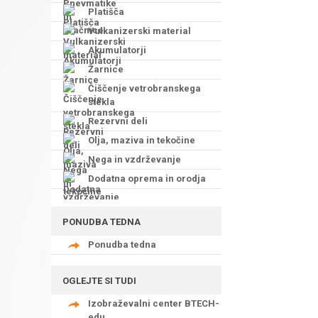
Platišča
Vulkanizerski material
Akumulatorji
Žarnice
Čiščenje vetrobranskega
stekla
Rezervni deli
Olja, maziva in tekočine
Nega in vzdrževanje
Dodatna oprema in orodja
PONUDBA TEDNA
Ponudba tedna
OGLEJTE SI TUDI
Izobraževalni center BTECH-
edu