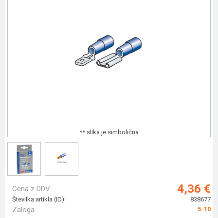
** slika je simbolična
4,36 €
Cena z DDV:
Številka artikla (ID):
838677
Zaloga
5-10