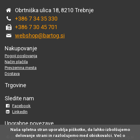
Obrtniška ulica 18, 8210 Trebnje
+386 7 34 35 330
+386 7 30 45 701
webshop@bartog.si
Nakupovanje
Pogoji poslovanja
Način plačila
Prevzemna mesta
Dostava
Trgovine
Sledite nam
Facebook
LinkedIn
Uporabne povezave
Naša spletna stran uporablja piškotke, da lahko izbolšujemo
delovanje strani in razločujemo med obiskovalci. Več o
© 2015 - 2025 Spletna trgovina Bartog, v spletni trgovini www.bartog.si