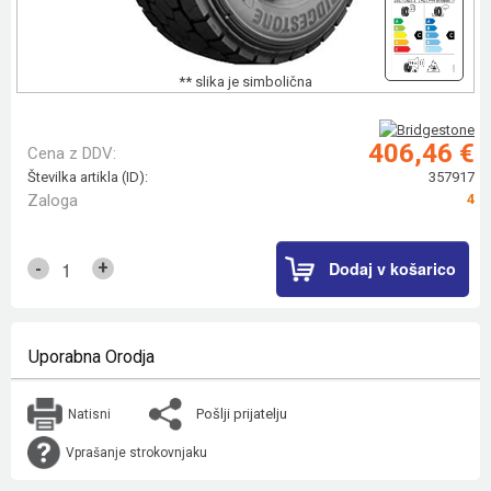
** slika je simbolična
406,46 €
Cena z DDV:
Številka artikla (ID):
357917
Zaloga
4
Dodaj v košarico
+
-
Uporabna Orodja
Pošlji prijatelju
Natisni
Vprašanje strokovnjaku