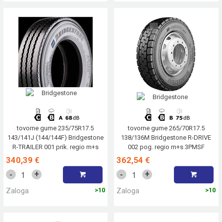
tovorne gume 235/75R17.5
tovorne gume 265/70R17.5
143/141J (144/144F) Bridgestone
138/136M Bridgestone R-DRIVE
R-TRAILER 001 prik. regio m+s
002 pog. regio m+s 3PMSF
3PMSF
340,39 €
362,54 €
+
+
-
-
Zaloga
>10
Zaloga
>10