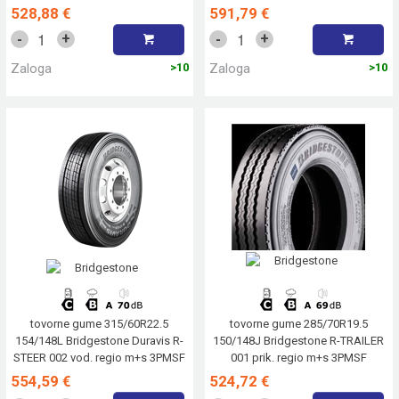
3PMSF
528,88 €
591,79 €
+
+
-
-
Zaloga
>10
Zaloga
>10
tovorne gume 315/60R22.5
tovorne gume 285/70R19.5
154/148L Bridgestone Duravis R-
150/148J Bridgestone R-TRAILER
STEER 002 vod. regio m+s 3PMSF
001 prik. regio m+s 3PMSF
554,59 €
524,72 €