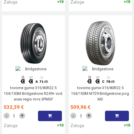
Zaloga
>10
Zaloga
>10
tovorne gume 315/80R22.5
tovorne gume 315/80R22.5
154/150M Bridgestone R249+ vod.
154/150M M729 Bridgestone pog.
aces regio m+s 3PMSF
MS
532,39 €
509,96 €
+
+
-
-
Zaloga
>10
Zaloga
>10