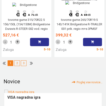
tovorne gume 315/70R22.5
tovorne gume 265/70R19.5
156/150L (154/150M) Bridgestone
143/141K Bridgestone R-TRAILER
Duravis R-STEER 002 vod. regio
001 prik. regio m+s 3PMSF
m+s 3PMSF
527,16 €
399,32 €
+
+
-
-
Zaloga
5-10
Zaloga
5-10
1
2
3
Novice
Poglej vse novice...
VISA nagradna igra