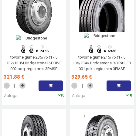
tovorne gume 235/75R17.5
tovorne gume 215/75R17.5
132/130M Bridgestone R-DRIVE
136/134K Bridgestone R-TRAILER
002 pog. regio m+s 3PMSF
001 prik. regio m+s 3PMSF
321,88 €
329,65 €
+
+
-
-
Zaloga
>10
Zaloga
>10