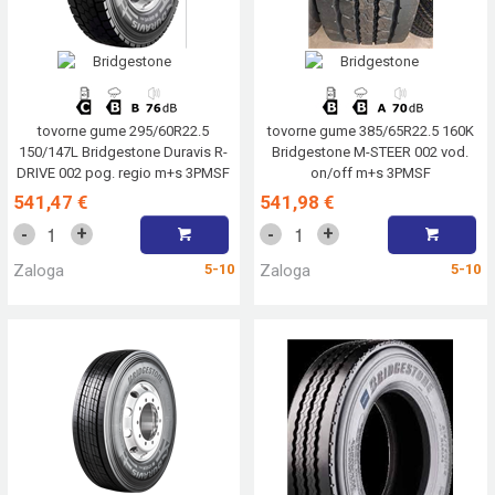
tovorne gume 295/60R22.5
tovorne gume 385/65R22.5 160K
150/147L Bridgestone Duravis R-
Bridgestone M-STEER 002 vod.
DRIVE 002 pog. regio m+s 3PMSF
on/off m+s 3PMSF
541,47 €
541,98 €
+
+
-
-
Zaloga
5-10
Zaloga
5-10