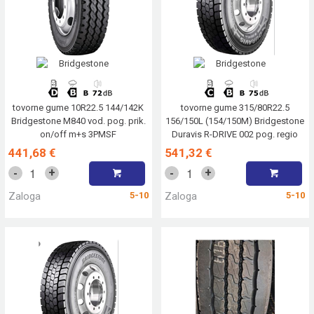
tovorne gume 10R22.5 144/142K
tovorne gume 315/80R22.5
Bridgestone M840 vod. pog. prik.
156/150L (154/150M) Bridgestone
on/off m+s 3PMSF
Duravis R-DRIVE 002 pog. regio
m+s 3PMSF
441,68 €
541,32 €
+
+
-
-
Zaloga
5-10
Zaloga
5-10