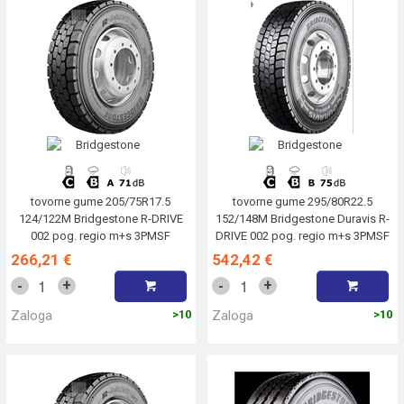
tovorne gume 205/75R17.5
tovorne gume 295/80R22.5
124/122M Bridgestone R-DRIVE
152/148M Bridgestone Duravis R-
002 pog. regio m+s 3PMSF
DRIVE 002 pog. regio m+s 3PMSF
266,21 €
542,42 €
+
+
-
-
Zaloga
>10
Zaloga
>10