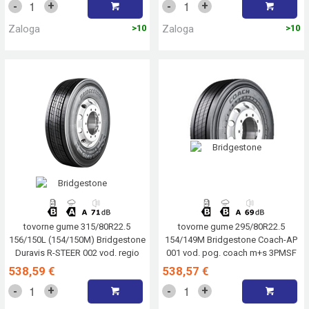
+
+
-
-
Zaloga
>10
Zaloga
>10
tovorne gume 315/80R22.5
tovorne gume 295/80R22.5
156/150L (154/150M) Bridgestone
154/149M Bridgestone Coach-AP
Duravis R-STEER 002 vod. regio
001 vod. pog. coach m+s 3PMSF
m+s 3PMSF
538,59 €
538,57 €
+
+
-
-