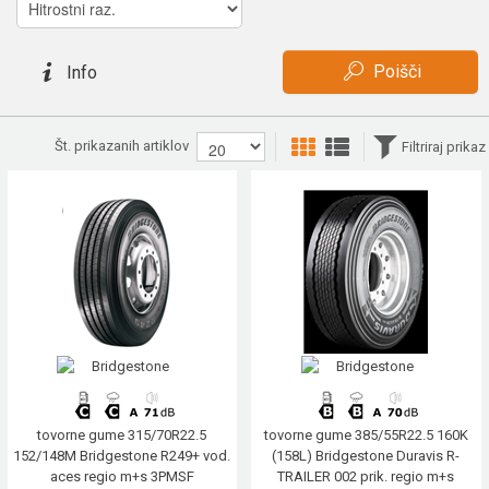
Poišči
Info
Št. prikazanih artiklov
Filtriraj prikaz
tovorne gume 315/70R22.5
tovorne gume 385/55R22.5 160K
152/148M Bridgestone R249+ vod.
(158L) Bridgestone Duravis R-
aces regio m+s 3PMSF
TRAILER 002 prik. regio m+s