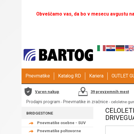
Obveščamo vas, da bo v mesecu avgustu naš
Pnevmatike
Katalog RD
Kariera
OUTLET 
Varen nakup
39 prevzemnih mest
Prodajni program
Pnevmatike in zračnice
-
- celoletne gu
CELOLET
BRIDGESTONE
DRIVEGUA
Pnevmatike osebne - SUV
Pnevmatike poltovorne