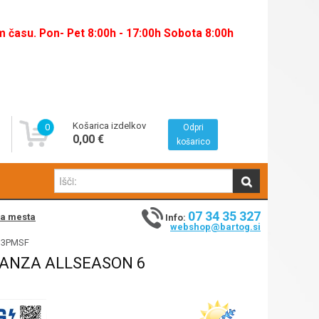
času. Pon- Pet 8:00h - 17:00h Sobota 8:00h
Košarica izdelkov
0
Odpri
0,00 €
košarico
07 34 35 327
na mesta
Info:
webshop@bartog.si
4 3PMSF
RANZA ALLSEASON 6