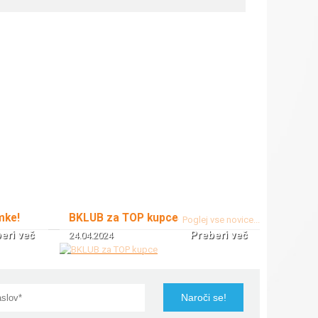
mke!
BKLUB za TOP kupce
Poglej vse novice...
eri več
Preberi več
24.04.2024