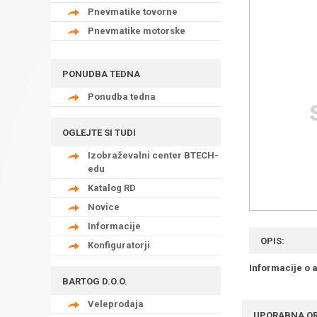
Pnevmatike tovorne
Pnevmatike motorske
PONUDBA TEDNA
Ponudba tedna
OGLEJTE SI TUDI
Izobraževalni center BTECH-
edu
Katalog RD
Novice
Informacije
OPIS:
Konfiguratorji
Informacije o a
BARTOG D.O.O.
Veleprodaja
UPORABNA O