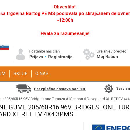
Obvestilo!
a trgovina Bartog PE MS poslovala po skrajšanem delovnem 
-12:00h
Hvala za razumevanje!
Postanite naš član
Urejanje / pregled
Moj Račun
Prijava
Registracija
GUM
BKLUB
O NAS
Servis
Brezplačna dostava nad 80€
me 205/60R16 96V Bridgestone Turanza AllSeason 6 Driveguard XL RFT EV 4x
NE GUME 205/60R16 96V BRIDGESTONE TU
RD XL RFT EV 4X4 3PMSF