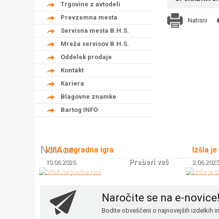
Trgovine z avtodeli
Prevzemna mesta
Natisni
Servisna mesta B.H.S.
Mreža servisov B.H.S.
Oddelek prodaje
Kontakt
Kariera
Blagovne znamke
Bartog INFO
Novice
VISA nagradna igra
Izšla je
Preberi več
10.06.2026
2.06.2025
Naročite se na e-novice
Bodite obveščeni o najnovejših izdelkih 