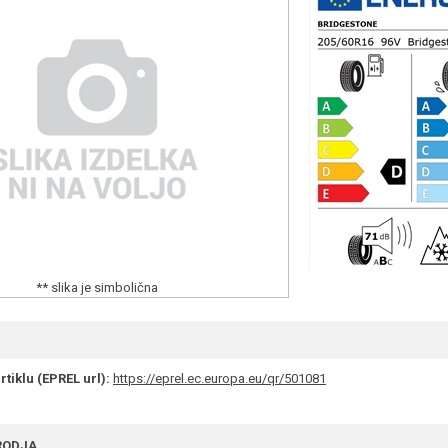
** slika je simbolična
rtiklu (EPREL url):
https://eprel.ec.europa.eu/qr/501081
RODJA