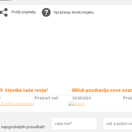
Pošlji prijatelju
Vprašanje strokovnjaku
 9. številka naše revije!
BKlub pozdravlja nove zna
Preberi več
Preb
20.08.2024
!
in najugodnejših ponudbah!