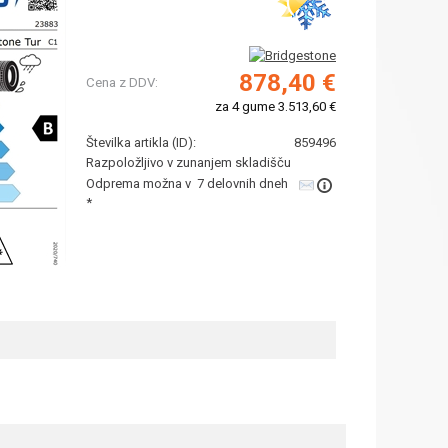
878,40 €
Cena z DDV:
za 4 gume 3.513,60 €
Številka artikla (ID):
859496
Razpoložljivo v zunanjem skladišču
Odprema možna v 7 delovnih dneh
*