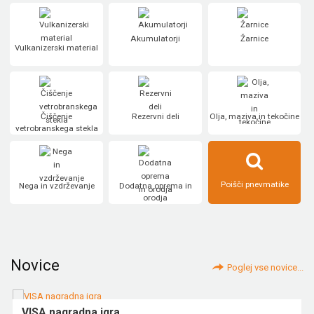
Akumulatorji
Žarnice
Vulkanizerski material
Čiščenje
Rezervni deli
Olja, maziva in tekočine
vetrobranskega stekla
Poišči pnevmatike
Nega in vzdrževanje
Dodatna oprema in
orodja
Novice
Poglej vse novice...
VISA nagradna igra