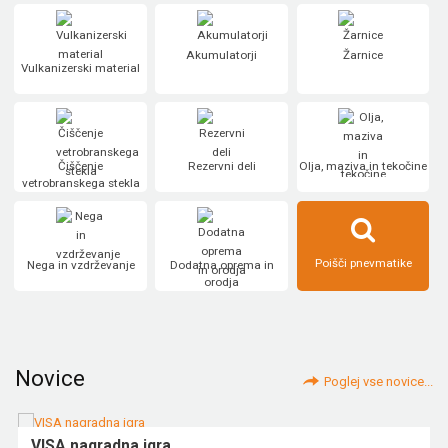
Akumulatorji
Žarnice
Vulkanizerski material
Čiščenje
Rezervni deli
Olja, maziva in tekočine
vetrobranskega stekla
Poišči pnevmatike
Nega in vzdrževanje
Dodatna oprema in
orodja
Novice
Poglej vse novice...
VISA nagradna igra